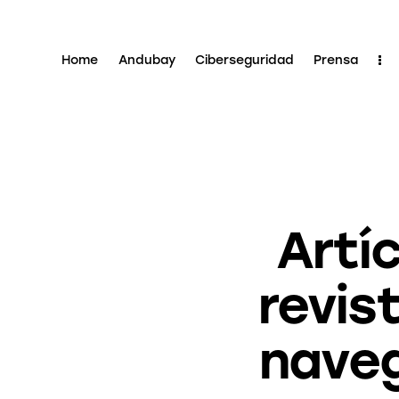
Home
Andubay
Ciberseguridad
Prensa
Artí
revi
nave