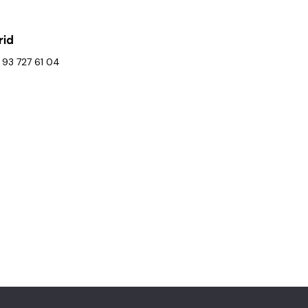
tratégica
rid
 93 727 61 04