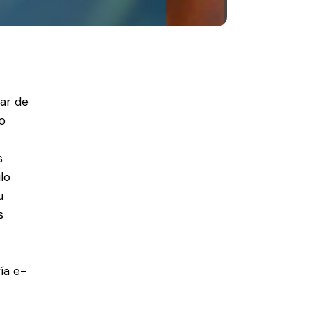
gar de
so
s
lo
u
s
ía e-