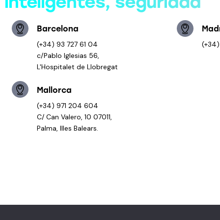
inteligentes, seguridad
es
Barcelona
Mad
(+34) 93 727 61 04
(+34)
c/Pablo Iglesias 56,
L'Hospitalet de Llobregat
Mallorca
(+34) 971 204 604
C/ Can Valero, 10 07011,
Palma, Illes Balears.