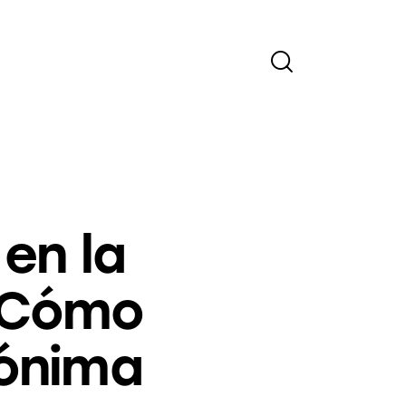
en la
»Cómo
ónima