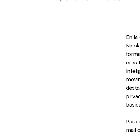
En la
Nicol
forma
eres 
Intel
movim
desta
priva
básic
Para 
mail 