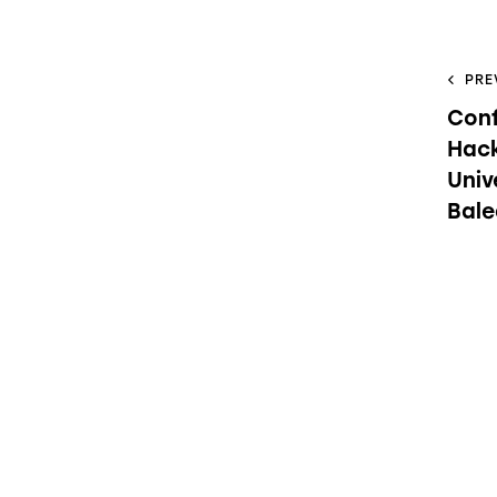
PRE
Conf
Hack
Univ
Bale