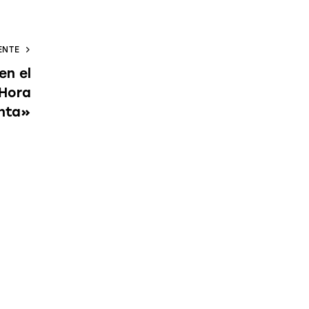
ENTE
en el
Hora
nta»